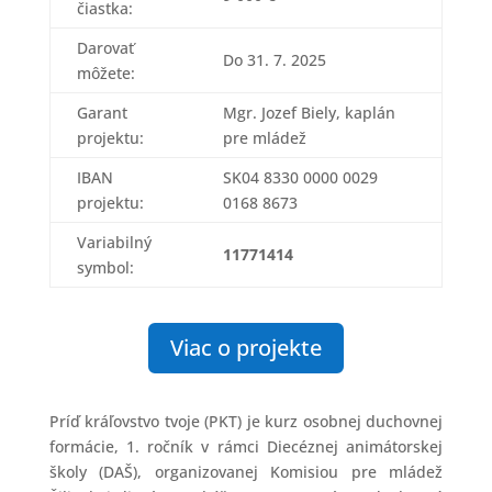
čiastka:
Darovať
Do 31. 7. 2025
môžete:
Garant
Mgr. Jozef Biely, kaplán
projektu:
pre mládež
IBAN
SK04 8330 0000 0029
projektu:
0168 8673
Variabilný
11771414
symbol:
Viac o projekte
Príď kráľovstvo tvoje (PKT) je kurz osobnej duchovnej
formácie, 1. ročník v rámci Diecéznej animátorskej
školy (DAŠ), organizovanej Komisiou pre mládež