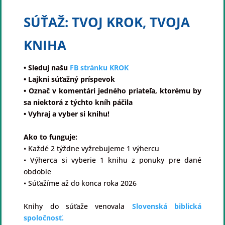
SÚŤAŽ: TVOJ KROK, TVOJA
KNIHA
• Sleduj našu
FB stránku KROK
• Lajkni súťažný príspevok
• Označ v komentári jedného priateľa, ktorému by
sa niektorá z týchto kníh páčila
• Vyhraj a vyber si knihu!
Ako to funguje:
• Každé 2 týždne vyžrebujeme 1 výhercu
• Výherca si vyberie 1 knihu z ponuky pre dané
obdobie
• Súťažíme až do konca roka 2026
Knihy do súťaže venovala
Slovenská biblická
spoločnosť.