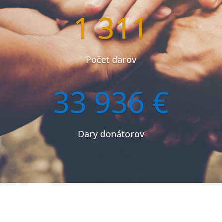
1 311
Počet darov
33 936 €
Dary donátorov