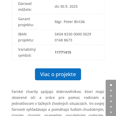
Darovať
do 30.9. 2025
môžete:
Garant
Mgr. Peter Birčák
projektu:
IBAN
SK04 8330 0000 0029
projektu:
0168 8673
Variabilný
11771415
symbol:
Viac o projekte
Farské charity spájajú dobrovoľníkov, ktorí majú
otvorené oči a srdce pre pomoc rodinám a
jednotlivcom v ťažkých životných situáciách. Vo svojej
farnosti vyhľadávajú a pomáhajú ľuďom chudobným,
starým, chorým, osamelým, viacdetným rodinám,