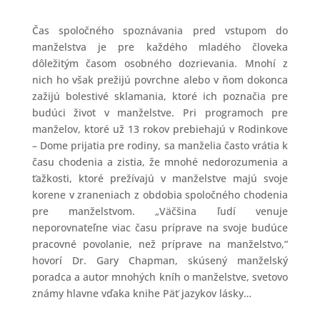
Čas spoločného spoznávania pred vstupom do
manželstva je pre každého mladého človeka
dôležitým časom osobného dozrievania. Mnohí z
nich ho však prežijú povrchne alebo v ňom dokonca
zažijú bolestivé sklamania, ktoré ich poznačia pre
budúci život v manželstve. Pri programoch pre
manželov, ktoré už 13 rokov prebiehajú v Rodinkove
– Dome prijatia pre rodiny, sa manželia často vrátia k
času chodenia a zistia, že mnohé nedorozumenia a
ťažkosti, ktoré prežívajú v manželstve majú svoje
korene v zraneniach z obdobia spoločného chodenia
pre manželstvom. „Väčšina ľudí venuje
neporovnateľne viac času príprave na svoje budúce
pracovné povolanie, než príprave na manželstvo,“
hovorí Dr. Gary Chapman, skúsený manželský
poradca a autor mnohých kníh o manželstve, svetovo
známy hlavne vďaka knihe Päť jazykov lásky…