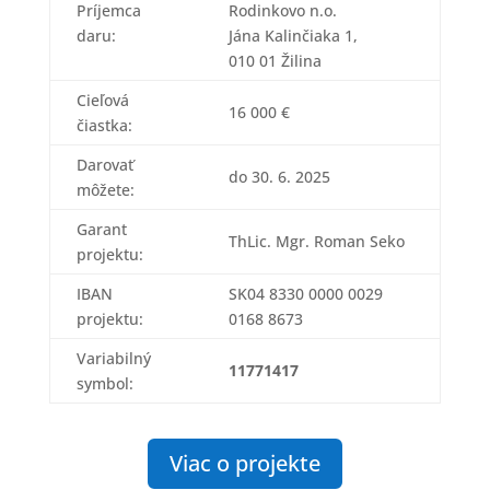
Príjemca
Rodinkovo n.o.
daru:
Jána Kalinčiaka 1,
010 01 Žilina
Cieľová
16 000 €
čiastka:
Darovať
do 30. 6. 2025
môžete:
Garant
ThLic. Mgr. Roman Seko
projektu:
IBAN
SK04 8330 0000 0029
projektu:
0168 8673
Variabilný
11771417
symbol:
Viac o projekte