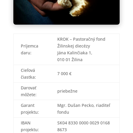
KROK – Pastoračný fond
Príjemca
Žilinskej diecézy
daru:
Jána Kalinčiaka 1,
010 01 Žilina
Cieľová
7 000 €
čiastka:
Darovať
priebežne
môžete:
Garant
Mgr. Dušan Pecko, riaditeľ
projektu:
fondu
IBAN
SK04 8330 0000 0029 0168
projektu:
8673