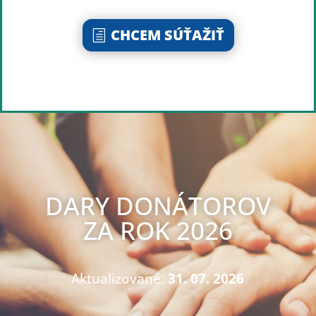
CHCEM SÚŤAŽIŤ
DARY DONÁTOROV
ZA ROK 2026
Aktualizované:
31. 07. 2026