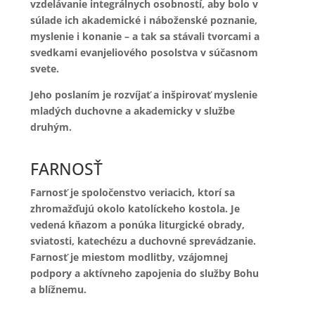
vzdelávanie integrálnych osobností, aby bolo v
súlade ich akademické i náboženské poznanie,
myslenie i konanie – a tak sa stávali tvorcami a
svedkami evanjeliového posolstva v súčasnom
svete.
Jeho poslaním je rozvíjať a inšpirovať myslenie
mladých duchovne a akademicky v službe
druhým.
FARNOSŤ
Farnosť je spoločenstvo veriacich, ktorí sa
zhromažďujú okolo katolíckeho kostola. Je
vedená kňazom a ponúka liturgické obrady,
sviatosti, katechézu a duchovné sprevádzanie.
Farnosť je miestom modlitby, vzájomnej
podpory a aktívneho zapojenia do služby Bohu
a blížnemu.