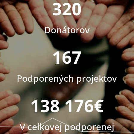
320
Donátorov
167
Podporených projektov
138 176€
V celkovej podporenej