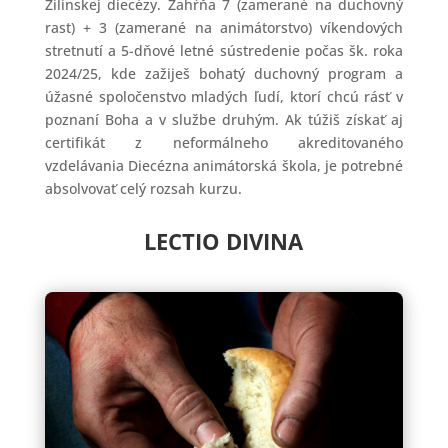
Žilinskej diecézy. Zahŕňa 7 (zamerané na duchovný
rast) + 3 (zamerané na animátorstvo) víkendových
stretnutí a 5-dňové letné sústredenie počas šk. roka
2024/25, kde zažiješ bohatý duchovný program a
úžasné spoločenstvo mladých ľudí, ktorí chcú rásť v
poznaní Boha a v službe druhým. Ak túžiš získať aj
certifikát z neformálneho akreditovaného
vzdelávania Diecézna animátorská škola, je potrebné
absolvovať celý rozsah kurzu.
LECTIO DIVINA