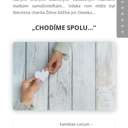
matkám samoživiteľkám… Vďaka nim môže byť
Diecézna charita Žilina bližšie pri človeku…
„CHODÍME SPOLU…“
Familiae Locum –