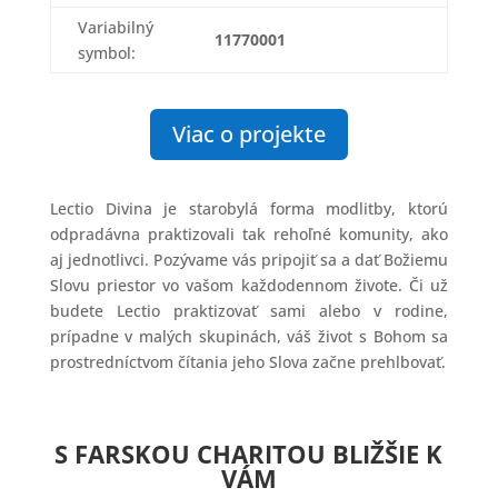
Variabilný
11770001
symbol:
Viac o projekte
Lectio Divina je starobylá forma modlitby, ktorú
odpradávna praktizovali tak rehoľné komunity, ako
aj jednotlivci. Pozývame vás pripojiť sa a dať Božiemu
Slovu priestor vo vašom každodennom živote. Či už
budete Lectio praktizovať sami alebo v rodine,
prípadne v malých skupinách, váš život s Bohom sa
prostredníctvom čítania jeho Slova začne prehlbovať.
S FARSKOU CHARITOU BLIŽŠIE K
VÁM