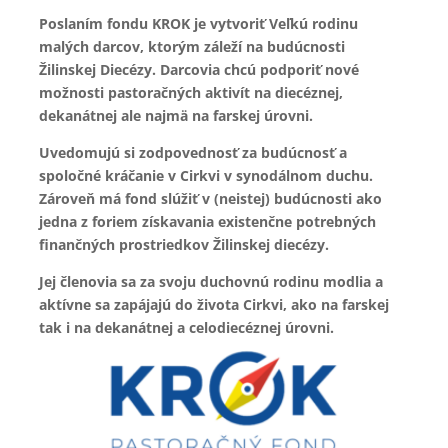
Poslaním fondu KROK je vytvoriť Veľkú rodinu
malých darcov, ktorým záleží na budúcnosti
Žilinskej Diecézy. Darcovia chcú podporiť nové
možnosti pastoračných aktivít na diecéznej,
dekanátnej ale najmä na farskej úrovni.
Uvedomujú si zodpovednosť za budúcnosť a
spoločné kráčanie v Cirkvi v synodálnom duchu.
Zároveň má fond slúžiť v (neistej) budúcnosti ako
jedna z foriem získavania existenčne potrebných
finančných prostriedkov Žilinskej diecézy.
Jej členovia sa za svoju duchovnú rodinu modlia a
aktívne sa zapájajú do života Cirkvi, ako na farskej
tak i na dekanátnej a celodiecéznej úrovni.