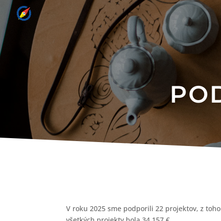
PO
V roku 2025 sme podporili 22 projektov, z toh
všetkých projekty bola 34 157 €.