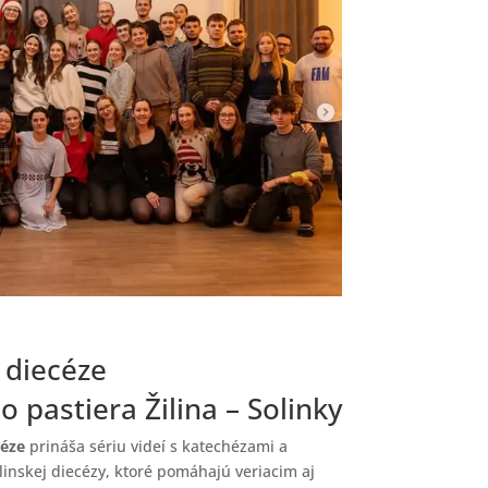
o diecéze
 pastiera Žilina – Solinky
céze
prináša sériu videí s katechézami a
inskej diecézy, ktoré pomáhajú veriacim aj