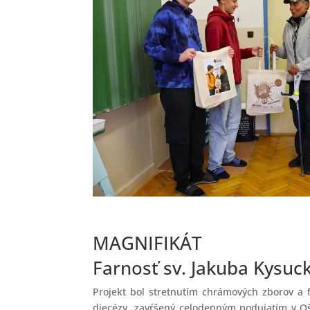
MAGNIFIKÁT
Farnosť sv. Jakuba Kysu
Projekt bol stretnutím chrámových zborov a f
diecézy, zavŕšený celodenným podujatím v O