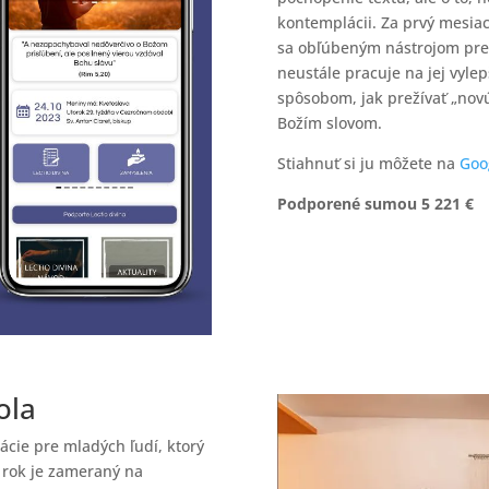
kontemplácii. Za prvý mesiac 
sa obľúbeným nástrojom pre j
neustále pracuje na jej vyl
spôsobom, jak prežívať „nov
Božím slovom.
Stiahnuť si ju môžete na
Goo
Podporené sumou 5 221 €
kola
cie pre mladých ľudí, ktorý
ý rok je zameraný na