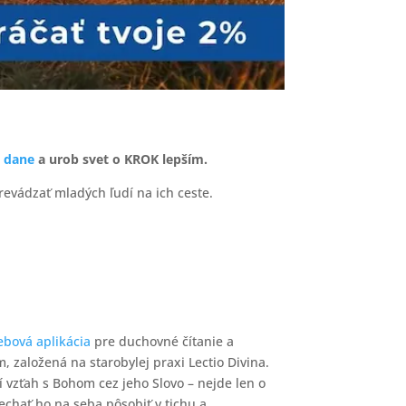
z dane
a urob svet o KROK lepším.
revádzať mladých ľudí na ich ceste.
bová aplikácia
pre duchovné čítanie a
založená na starobylej praxi Lectio Divina.
 vzťah s Bohom cez jeho Slovo – nejde len o
echať ho na seba pôsobiť v tichu a