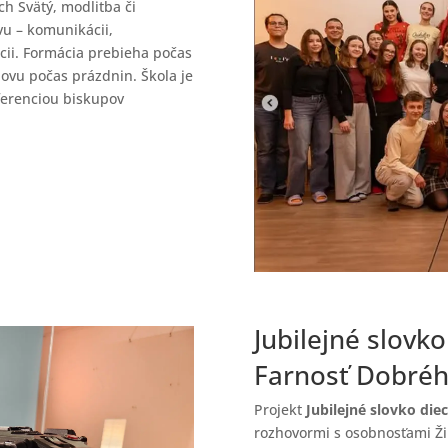
ch Svätý, modlitba či
vu – komunikácii,
cii. Formácia prebieha počas
ovu počas prázdnin. Škola je
ferenciou biskupov
Jubilejné slovk
Farnosť Dobrého
Projekt
Jubilejné slovko die
rozhovormi s osobnosťami Žil