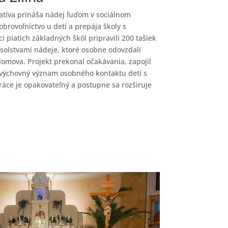
iatíva prináša nádej ľuďom v sociálnom
obrovoľníctvo u detí a prepája školy s
i piatich základných škôl pripravili 200 tašiek
solstvami nádeje, ktoré osobne odovzdali
domova. Projekt prekonal očakávania, zapojil
ý výchovný význam osobného kontaktu detí s
áce je opakovateľný a postupne sa rozširuje