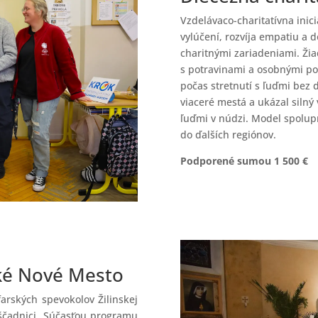
Vzdelávaco-charitatívna inic
vylúčení, rozvíja empatiu a d
charitnými zariadeniami. Žiac
s potravinami a osobnými po
počas stretnutí s ľuďmi bez 
viaceré mestá a ukázal siln
ľuďmi v núdzi. Model spolupr
do ďalších regiónov.
Podporené sumou 1 500 €
cké Nové Mesto
arských spevokolov Žilinskej
ščadnici. Súčasťou programu