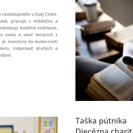
 nezastupiteľní v živej Cirkvi.
stvá, pracujú s mládežou a
potrebujú kvalitné vzdelanie,
 sveta a viesť veriacich s
 je investícia do budúcnosti
vieru, inšpirovať druhých a
trebné.
Taška pútnika
Diecézna charit