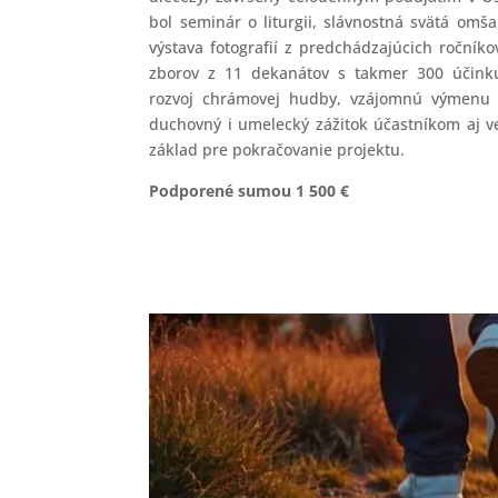
bol seminár o liturgii, slávnostná svätá omša
výstava fotografií z predchádzajúcich ročníko
zborov z 11 dekanátov s takmer 300 účinku
rozvoj chrámovej hudby, vzájomnú výmenu s
duchovný i umelecký zážitok účastníkom aj ver
základ pre pokračovanie projektu.
Podporené sumou 1 500 €