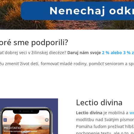
toré sme podporili?
ť dobrej veci v žilinskej diecéze?
Daruj nám svoje
2 % alebo 3 % 
u zmeniť život detí, formovať mladé rodiny, pomôcť seniorom a sp
Lectio divina
Lectio divina
je mobilná a
we
modlitbu nad Svätým písmom, 
Pomáha ľuďom prežívať hlbší
pochopenie textu, ale o to, n