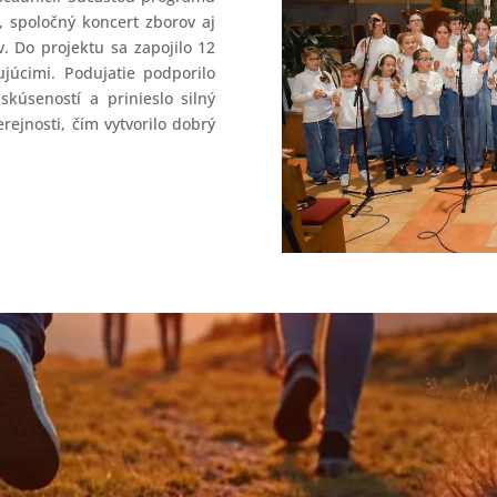
, spoločný koncert zborov aj
v. Do projektu sa zapojilo 12
júcimi. Podujatie podporilo
kúseností a prinieslo silný
ejnosti, čím vytvorilo dobrý