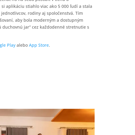
si aplikáciu stiahlo viac ako 5 000 ľudí a stala
ednotlivcov, rodiny aj spoločenstvá. Tím
epšovaní, aby bola moderným a dostupným
ú duchovnú jar“ cez každodenné stretnutie s
gle Play
alebo
App Store
.