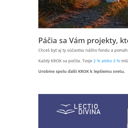
Páčia sa Vám projekty, k
Chceš byť aj ty súčasťou nášho fondu a pomáha
Každý KROK sa počíta. Tvoje
2 % alebo 3 %
môž
Urobme spolu ďalší KROK k lepšiemu svetu.