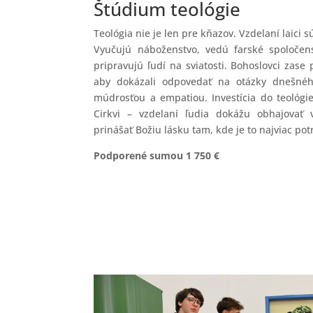
Štúdium teológie
Teológia nie je len pre kňazov. Vzdelaní laici sú
Vyučujú náboženstvo, vedú farské spoločen
pripravujú ľudí na sviatosti. Bohoslovci zase 
aby dokázali odpovedať na otázky dnešného
múdrosťou a empatiou. Investícia do teológie
Cirkvi – vzdelaní ľudia dokážu obhajovať 
prinášať Božiu lásku tam, kde je to najviac po
Podporené sumou 1 750 €