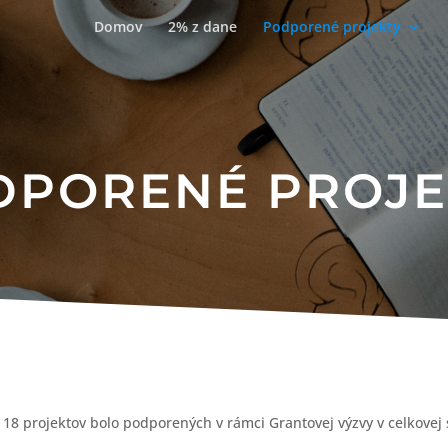
Domov
2% z dane
Podporené projekty
DPORENÉ PROJE
o 18 projektov bolo podporených v rámci Grantovej výzvy v celkove