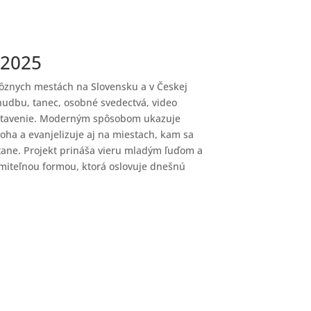
 2025
rôznych mestách na Slovensku a v Českej
hudbu, tanec, osobné svedectvá, video
stavenie. Moderným spôsobom ukazuje
oha a evanjelizuje aj na miestach, kam sa
tane. Projekt prináša vieru mladým ľuďom a
miteľnou formou, ktorá oslovuje dnešnú