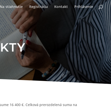
Na stiahnutie
Registrácia
Kontakt
Prihlásenie
KTY
j sume 16 400 €. Celková prerozdelená suma na